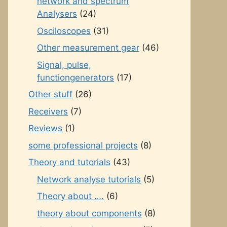
network and spectrum
Analysers
(24)
Osciloscopes
(31)
Other measurement gear
(46)
Signal, pulse,
functiongenerators
(17)
Other stuff
(26)
Receivers
(7)
Reviews
(1)
some professional projects
(8)
Theory and tutorials
(43)
Network analyse tutorials
(5)
Theory about ….
(6)
theory about components
(8)