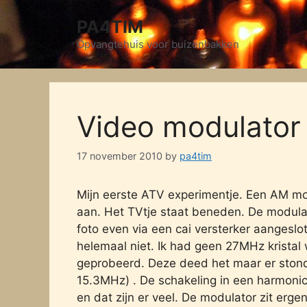
Skip
PA4TIM
to
content
Opvangtehuis voor buizenbakken
Video modulator
17 november 2010
by
pa4tim
Mijn eerste ATV experimentje. Een AM m
aan. Het TVtje staat beneden. De modulato
foto even via een cai versterker aangeslote
helemaal niet. Ik had geen 27MHz kristal
geprobeerd. Deze deed het maar er stond
15.3MHz) . De schakeling in een harmonic
en dat zijn er veel. De modulator zit erg