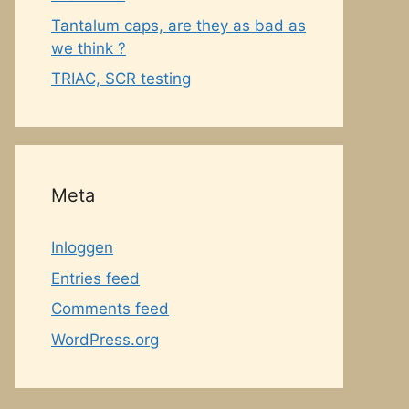
Tantalum caps, are they as bad as
we think ?
TRIAC, SCR testing
Meta
Inloggen
Entries feed
Comments feed
WordPress.org