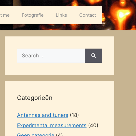
t me
Fotografie
Links
Contact
Search
for:
Categorieën
Antennas and tuners
(18)
Experimental measurements
(40)
Geen categorie
(4)