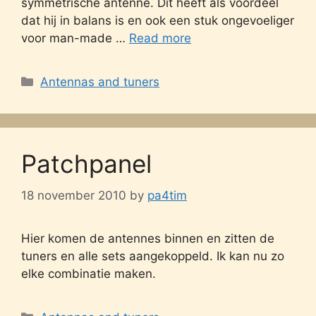
symmetrische antenne. Dit heeft als voordeel
dat hij in balans is en ook een stuk ongevoeliger
voor man-made …
Read more
Categories
Antennas and tuners
Patchpanel
18 november 2010
by
pa4tim
Hier komen de antennes binnen en zitten de
tuners en alle sets aangekoppeld. Ik kan nu zo
elke combinatie maken.
Categories