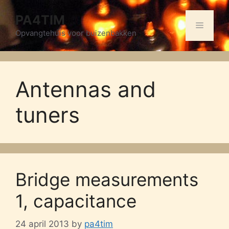
Skip
PA4TIM
to
Menu
content
Opvangtehuis voor buizenbakken
Antennas and
tuners
Bridge measurements
1, capacitance
24 april 2013
by
pa4tim