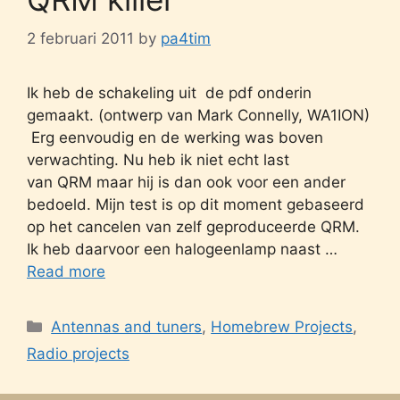
2 februari 2011
by
pa4tim
Ik heb de schakeling uit de pdf onderin
gemaakt. (ontwerp van Mark Connelly, WA1ION)
Erg eenvoudig en de werking was boven
verwachting. Nu heb ik niet echt last
van QRM maar hij is dan ook voor een ander
bedoeld. Mijn test is op dit moment gebaseerd
op het cancelen van zelf geproduceerde QRM.
Ik heb daarvoor een halogeenlamp naast …
Read more
Categories
Antennas and tuners
,
Homebrew Projects
,
Radio projects