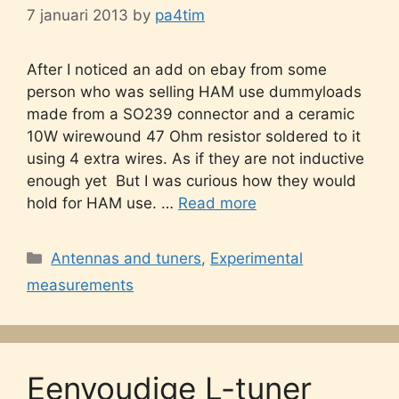
7 januari 2013
by
pa4tim
After I noticed an add on ebay from some
person who was selling HAM use dummyloads
made from a SO239 connector and a ceramic
10W wirewound 47 Ohm resistor soldered to it
using 4 extra wires. As if they are not inductive
enough yet But I was curious how they would
hold for HAM use. …
Read more
Categories
Antennas and tuners
,
Experimental
measurements
Eenvoudige L-tuner