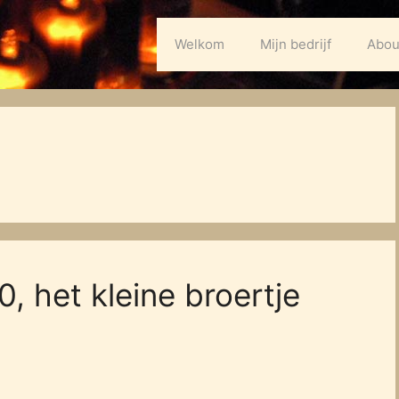
Welkom
Mijn bedrijf
Abou
 het kleine broertje