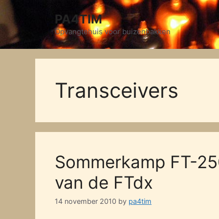
Skip
PA4TIM
to
content
Opvangtehuis voor buizenbakken
Transceivers
Sommerkamp FT-250,
van de FTdx
14 november 2010
by
pa4tim