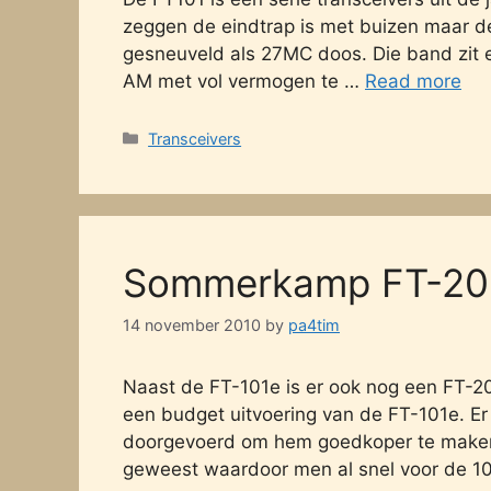
zeggen de eindtrap is met buizen maar de r
gesneuveld als 27MC doos. Die band zit er
AM met vol vermogen te …
Read more
Categories
Transceivers
Sommerkamp FT-20
14 november 2010
by
pa4tim
Naast de FT-101e is er ook nog een FT-20
een budget uitvoering van de FT-101e. Er
doorgevoerd om hem goedkoper te maken. H
geweest waardoor men al snel voor de 101