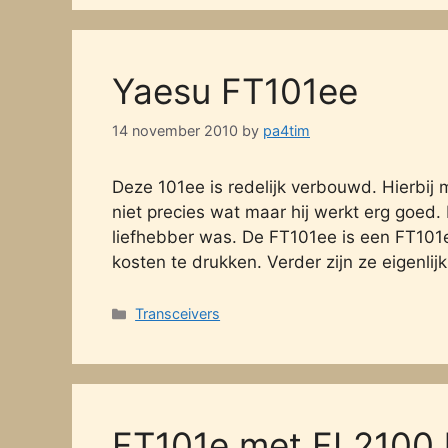
Yaesu FT101ee
14 november 2010
by
pa4tim
Deze 101ee is redelijk verbouwd. Hierbij
niet precies wat maar hij werkt erg goed.
liefhebber was. De FT101ee is een FT101
kosten te drukken. Verder zijn ze eigenlij
Categories
Transceivers
FT101e met FL2100 l