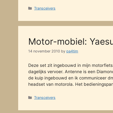
Categories
Transceivers
Motor-mobiel: Yaes
14 november 2010
by
pa4tim
Deze set zit ingebouwd in mijn motorfiets
dagelijks vervoer. Antenne is een Diamond
de kuip ingebouwd en ik communiceer dmv
headset van motorola. Het bedieningspan
Categories
Transceivers