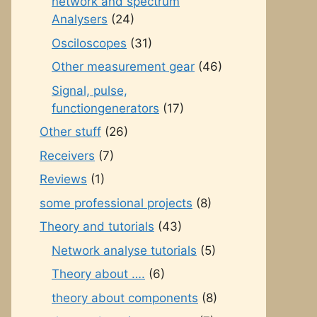
network and spectrum
Analysers
(24)
Osciloscopes
(31)
Other measurement gear
(46)
Signal, pulse,
functiongenerators
(17)
Other stuff
(26)
Receivers
(7)
Reviews
(1)
some professional projects
(8)
Theory and tutorials
(43)
Network analyse tutorials
(5)
Theory about ….
(6)
theory about components
(8)