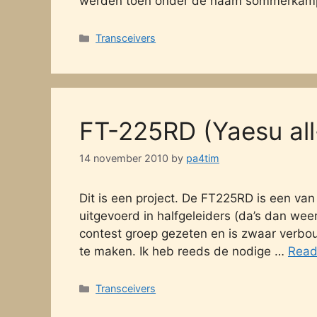
werden toen onder de naam sommerkamp
Categories
Transceivers
FT-225RD (Yaesu al
14 november 2010
by
pa4tim
Dit is een project. De FT225RD is een va
uitgevoerd in halfgeleiders (da’s dan we
contest groep gezeten en is zwaar verbou
te maken. Ik heb reeds de nodige …
Read
Categories
Transceivers