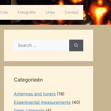
t me
Fotografie
Links
Contact
Search
for:
Categorieën
Antennas and tuners
(18)
Experimental measurements
(40)
Geen categorie
(4)