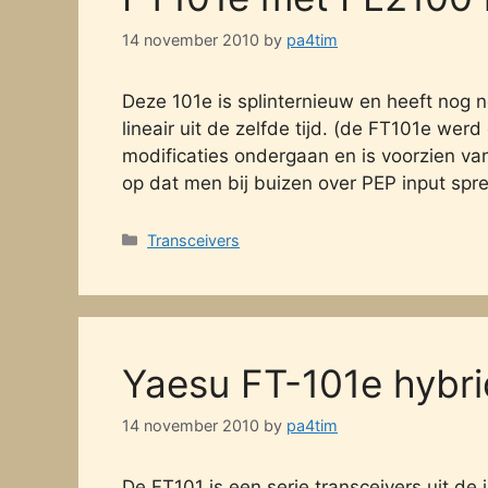
14 november 2010
by
pa4tim
Deze 101e is splinternieuw en heeft nog 
lineair uit de zelfde tijd. (de FT101e wer
modificaties ondergaan en is voorzien van
op dat men bij buizen over PEP input spre
Categories
Transceivers
Yaesu FT-101e hybr
14 november 2010
by
pa4tim
De FT101 is een serie transceivers uit de