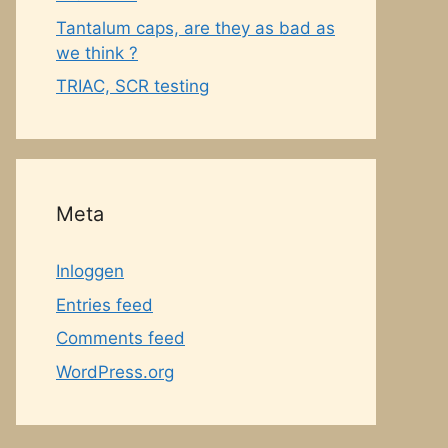
Tantalum caps, are they as bad as
we think ?
TRIAC, SCR testing
Meta
Inloggen
Entries feed
Comments feed
WordPress.org