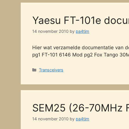
Yaesu FT-101e docu
14 november 2010
by
pa4tim
Hier wat verzamelde documentatie van d
pg1 FT-101 6146 Mod pg2 Fox Tango 30
Categories
Transceivers
SEM25 (26-70MHz F
14 november 2010
by
pa4tim