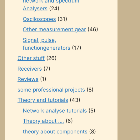
network and spectrum
Analysers
(24)
Osciloscopes
(31)
Other measurement gear
(46)
Signal, pulse,
functiongenerators
(17)
Other stuff
(26)
Receivers
(7)
Reviews
(1)
some professional projects
(8)
Theory and tutorials
(43)
Network analyse tutorials
(5)
Theory about ….
(6)
theory about components
(8)