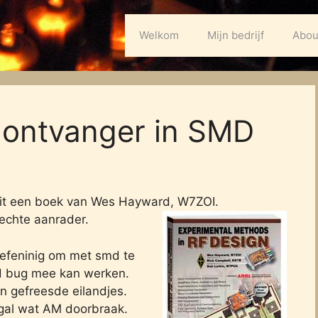
Welkom
Mijn bedrijf
Abou
e ontvanger in SMD
uit een boek van Wes Hayward, W7ZOI.
echte aanrader.
efeninig om met smd te
ad bug mee kan werken.
 gefreesde eilandjes.
ogal wat AM doorbraak.