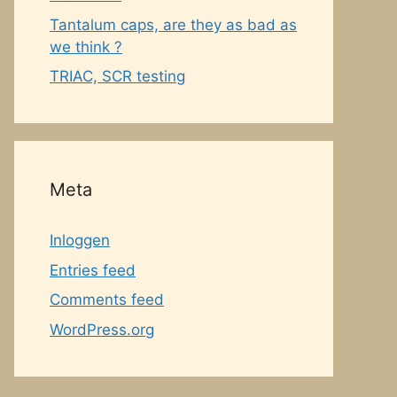
Tantalum caps, are they as bad as
we think ?
TRIAC, SCR testing
Meta
Inloggen
Entries feed
Comments feed
WordPress.org