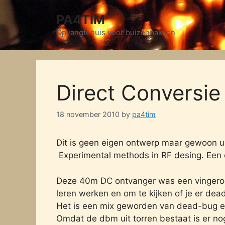
Skip
PA4TIM
to
content
Opvangtehuis voor buizenbakken
Direct Conversi
18 november 2010
by
pa4tim
Dit is geen eigen ontwerp maar gewoon 
Experimental methods in RF desing. Een 
Deze 40m DC ontvanger was een vingero
leren werken en om te kijken of je er de
Het is een mix geworden van dead-bug en
Omdat de dbm uit torren bestaat is er n