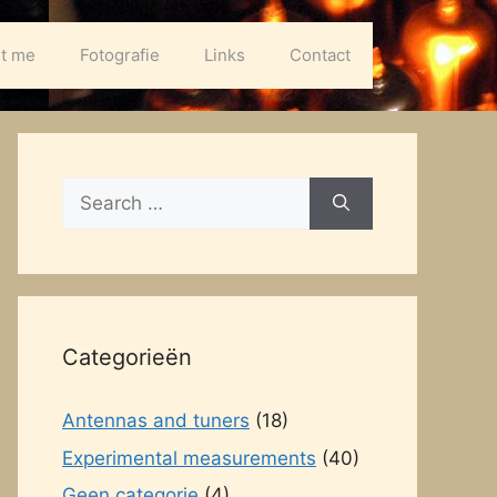
t me
Fotografie
Links
Contact
Search
for:
Categorieën
Antennas and tuners
(18)
Experimental measurements
(40)
Geen categorie
(4)