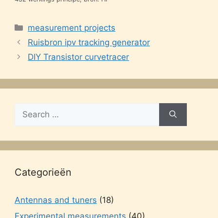
Categories
measurement projects
Ruisbron ipv tracking generator
DIY Transistor curvetracer
Search
for:
Categorieën
Antennas and tuners
(18)
Experimental measurements
(40)