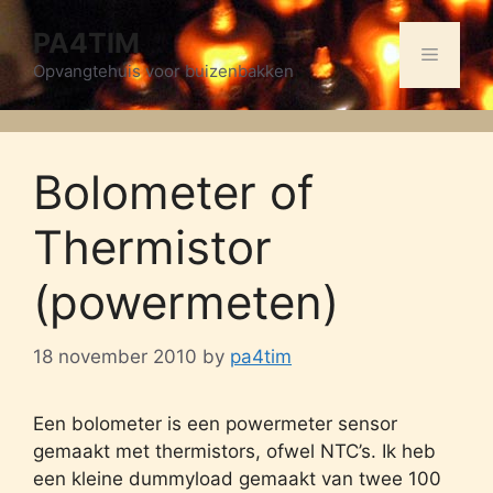
Skip
PA4TIM
to
Menu
content
Opvangtehuis voor buizenbakken
Bolometer of
Thermistor
(powermeten)
18 november 2010
by
pa4tim
Een bolometer is een powermeter sensor
gemaakt met thermistors, ofwel NTC’s. Ik heb
een kleine dummyload gemaakt van twee 100