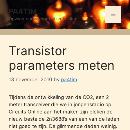
Skip
PA4TIM
to
Menu
content
Opvangtehuis voor buizenbakken
Transistor
parameters meten
13 november 2010
by
pa4tim
Tijdens de ontwikkeling van de CO2, een 2
meter transceiver die we in jongensradio op
Circuits Online aan het maken zijn bleken de
nieuw bestelde 2n3688’s van een van de leden
niet goed te zijn. De glimmende deden weinig.