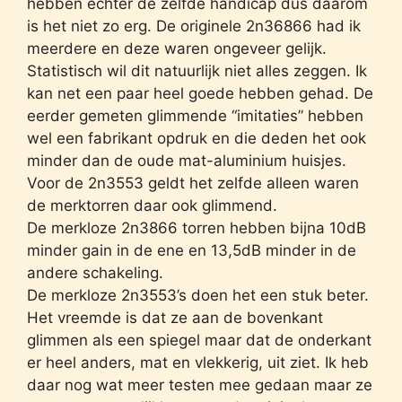
hebben echter de zelfde handicap dus daarom
is het niet zo erg. De originele 2n36866 had ik
meerdere en deze waren ongeveer gelijk.
Statistisch wil dit natuurlijk niet alles zeggen. Ik
kan net een paar heel goede hebben gehad. De
eerder gemeten glimmende “imitaties” hebben
wel een fabrikant opdruk en die deden het ook
minder dan de oude mat-aluminium huisjes.
Voor de 2n3553 geldt het zelfde alleen waren
de merktorren daar ook glimmend.
De merkloze 2n3866 torren hebben bijna 10dB
minder gain in de ene en 13,5dB minder in de
andere schakeling.
De merkloze 2n3553’s doen het een stuk beter.
Het vreemde is dat ze aan de bovenkant
glimmen als een spiegel maar dat de onderkant
er heel anders, mat en vlekkerig, uit ziet. Ik heb
daar nog wat meer testen mee gedaan maar ze