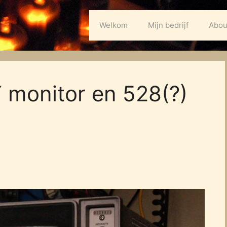
Welkom
Mijn bedrijf
Abou
 monitor en 528(?)