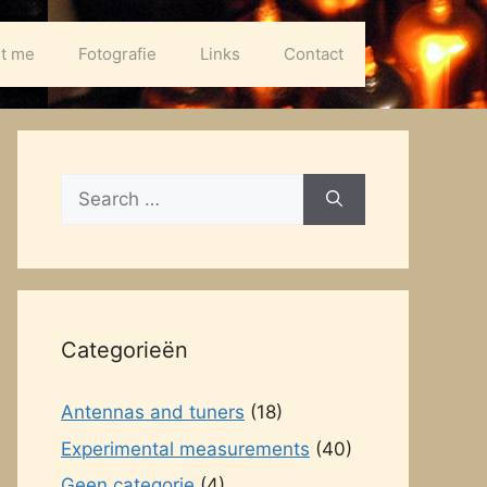
t me
Fotografie
Links
Contact
Search
for:
Categorieën
Antennas and tuners
(18)
Experimental measurements
(40)
Geen categorie
(4)