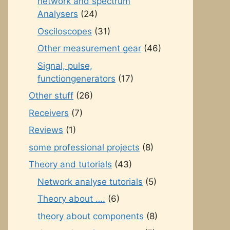
network and spectrum
Analysers
(24)
Osciloscopes
(31)
Other measurement gear
(46)
Signal, pulse,
functiongenerators
(17)
Other stuff
(26)
Receivers
(7)
Reviews
(1)
some professional projects
(8)
Theory and tutorials
(43)
Network analyse tutorials
(5)
Theory about ….
(6)
theory about components
(8)