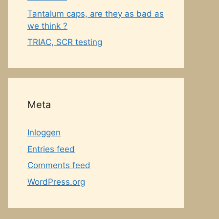
Tantalum caps, are they as bad as
we think ?
TRIAC, SCR testing
Meta
Inloggen
Entries feed
Comments feed
WordPress.org