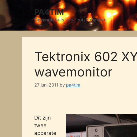
Skip
PA4TIM
to
content
Opvangtehuis voor buizenbakken
Tektronix 602 XY
wavemonitor
27 juni 2011
by
pa4tim
Dit zijn
twee
apparate