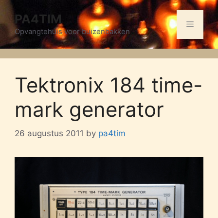
Skip
PA4TIM
to
Menu
content
Opvangtehuis voor buizenbakken
Tektronix 184 time-
mark generator
26 augustus 2011
by
pa4tim