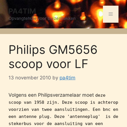
Skip
PA4TIM
to
Menu
content
Opvangtehuis voor buizenbakken
Philips GM5656
scoop voor LF
13 november 2010
by
pa4tim
Volgens een Philipsverzamelaar moet
deze
scoop van 1958 zijn. Deze scoop is achterop
voorzien van twee aansluitingen. Een bnc en
een antenne plug. Deze
'antenneplug' is de
stekerbus voor de aansluiting van een