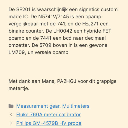
De SE201 is waarschijnlijk een signetics custom
made IC. De N5741V/7145 is een opamp
vergelijkbaar met de 741. en de FEJ271 een
binaire counter. De LH0042 een hybride FET
opamp en de 7441 een bcd naar decimaal
omzetter. De 5709 boven in is een gewone
LM709, universele opamp
Met dank aan Mans, PA2HGJ voor dit grappige
metertje.
Categories
Measurement gear
,
Multimeters
Fluke 760A meter calibrator
Philips GM-4579B HV probe