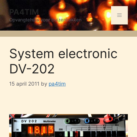
Skip
PA4TIM
to
Menu
content
Opvangtehuis voor buizenbakken
System electronic
DV-202
15 april 2011
by
pa4tim