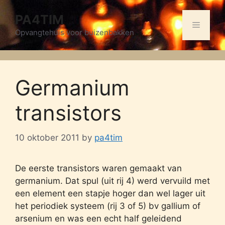
Skip
PA4TIM
to
Menu
content
Opvangtehuis voor buizenbakken
Germanium
transistors
10 oktober 2011
by
pa4tim
De eerste transistors waren gemaakt van
germanium. Dat spul (uit rij 4) werd vervuild met
een element een stapje hoger dan wel lager uit
het periodiek systeem (rij 3 of 5) bv gallium of
arsenium en was een echt half geleidend